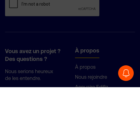
À propos
Vous avez un projet ?
Des questions ?
À propos
Nous serions heureux
Nous rejoindre
de les entendre.
Annuaire Edifiz
Je vous contacte
Presse
Solutions
S'informer
S’installer
Blog