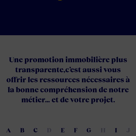
Une promotion immobilière plus
transparente,
c’est aussi vous
offrir les ressources nécessaires à
la bonne
compréhension de notre
métier… et de votre projet.
A
B
C
D
E
F
G
H
I
J