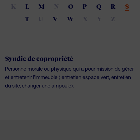
K
L
M
N
O
P
Q
R
S
T
U
V
W
X
Y
Z
Syndic de copropriété
Personne morale ou physique qui a pour mission de gérer
et entretenir l’immeuble ( entretien espace vert, entretien
du site, changer une ampoule).