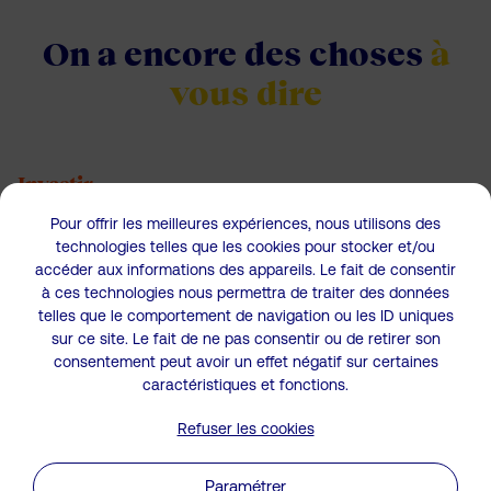
On a encore des
choses
à
vous dire
Investir
Investir à Vannes : Avez-vous
Pour offrir les meilleures expériences, nous utilisons des
pensé à l’immobilier d’entreprise
technologies telles que les cookies pour stocker et/ou
accéder aux informations des appareils. Le fait de consentir
?
à ces technologies nous permettra de traiter des données
telles que le comportement de navigation ou les ID uniques
Investir à Vannes dans l’immobilier d’entreprise : un choix
sur ce site. Le fait de ne pas consentir ou de retirer son
stratégique Située aux portes du golfe ...
consentement peut avoir un effet négatif sur certaines
caractéristiques et fonctions.
Publié le
29/01/2026
Refuser les cookies
Investir
Paramétrer