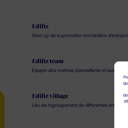
Edifiz
Start-up de la promotion immobilière d’entrepris
Edifiz team
Équipe ultra motivée, bienveillante et avec un v
Po
qu
do
Edifiz village
si
Lieu de regroupement de différentes entreprises