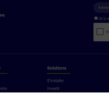
se.
J’ai lu
s
Solutions
S’installer
ndre
Investir
difiz
Vendre
Implanter