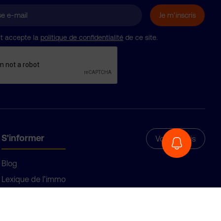
 et accepte la
politique de confidentialité
de ce site.
S'informer
Voir les avis
Blog
Lexique de l’immo
Où s’installer ?
Témoignages