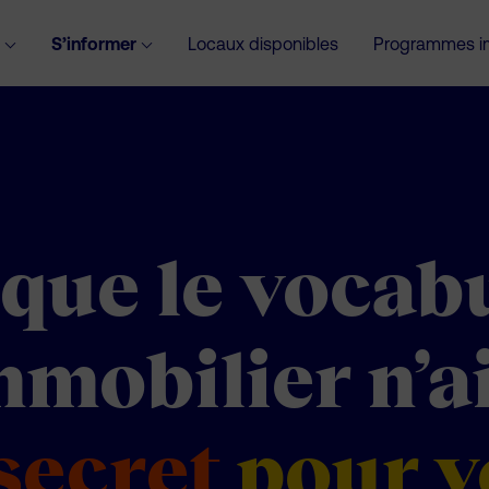
S’informer
Locaux disponibles
Programmes im
que le vocab
mmobilier n’a
secret
pour v