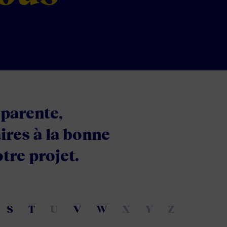
parente,
aires à la bonne
tre projet.
S
T
U
V
W
X
Y
Z