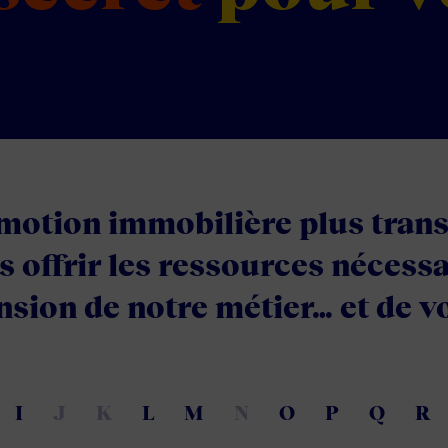
motion immobilière plus trans
s offrir les ressources nécess
ion de notre métier… et de vo
I
J
K
L
M
N
O
P
Q
R