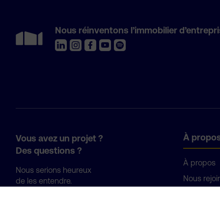
Nous réinventons l’immobilier d’entrepri
À propo
Vous avez un projet ?
Des questions ?
À propos
Nous serions heureux
Nous rejoi
de les entendre.
Annuaire E
Je vous contacte
Presse