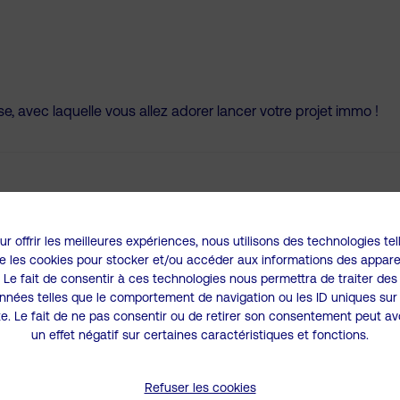
e, avec laquelle vous allez adorer lancer votre projet immo !
rai esprit d’équipe. Apporter des viennoiseries le matin est un ex
ur offrir les meilleures expériences, nous utilisons des technologies tel
e les cookies pour stocker et/ou accéder aux informations des apparei
Le fait de consentir à ces technologies nous permettra de traiter des
nnées telles que le comportement de navigation ou les ID uniques sur
te. Le fait de ne pas consentir ou de retirer son consentement peut av
 favorisant les synergies, les partages et les rencontres.
un effet négatif sur certaines caractéristiques et fonctions.
Refuser les cookies