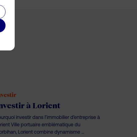
e
nvestir
nvestir à Lorient
urquoi investir dans l’immobilier d’entreprise à
rient Ville portuaire emblématique du
rbihan, Lorient combine dynamisme ...