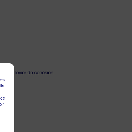
cellent levier de cohésion.
les
ls.
 ce
oir