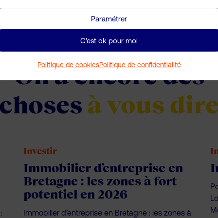
Paramétrer
C'est ok pour moi
Politique de cookies
Politique de confidentialité
On a encore des
choses
à vous dir
Investir
I
Immobilier d’entreprise en
I
Bretagne : les zones à fort
Po
potentiel en 2026
Lo
Mo
:
Immobilier d’entreprise en Bretagne : les zones à