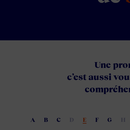
Une pro
c’est aussi vou
compréhens
A
B
C
D
E
F
G
H