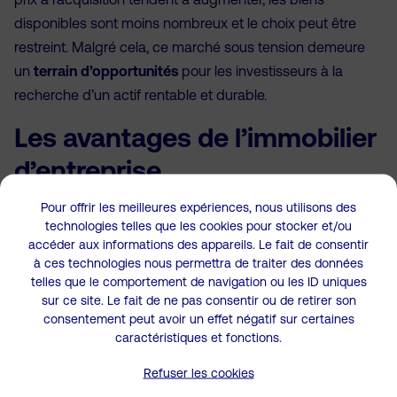
disponibles sont moins nombreux et le choix peut être
restreint. Malgré cela, ce marché sous tension demeure
un
terrain d’opportunités
pour les investisseurs à la
recherche d’un actif rentable et durable.
Les avantages de l’immobilier
d’entreprise
Pour offrir les meilleures expériences, nous utilisons des
Investir dans l’immobilier d’entreprise
constitue une
technologies telles que les cookies pour stocker et/ou
excellente alternative à l’immobilier résidentiel, notamment
accéder aux informations des appareils. Le fait de consentir
à ces technologies nous permettra de traiter des données
pour les investisseurs à la recherche de
rendements plus
telles que le comportement de navigation ou les ID uniques
élevés
et d’une plus grande stabilité. Chez Edifiz, les
sur ce site. Le fait de ne pas consentir ou de retirer son
performances observées sont significatives : un
consentement peut avoir un effet négatif sur certaines
investissement professionnel peut atteindre
environ 7 %
caractéristiques et fonctions.
de rentabilité
, contre
4 % en moyenne
pour l’habitat. Cet
Refuser les cookies
écart s’explique par une demande constante de la part