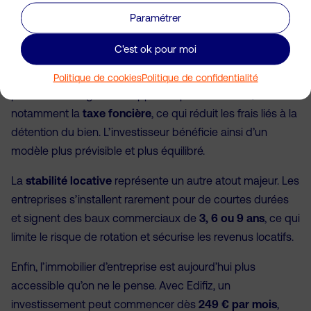
des entreprises et par des loyers généralement plus
Paramétrer
rémunérateurs.
C'est ok pour moi
L’immobilier d’entreprise présente également un
cadre
fiscal avantageux
. Contrairement au résidentiel, une
Politique de cookies
Politique de confidentialité
partie des charges est supportée par le locataire,
notamment la
taxe foncière
, ce qui réduit les frais liés à la
détention du bien. L’investisseur bénéficie ainsi d’un
modèle plus prévisible et plus équilibré.
La
stabilité locative
représente un autre atout majeur. Les
entreprises s’installent rarement pour de courtes durées
et signent des baux commerciaux de
3, 6 ou 9 ans
, ce qui
limite le risque de rotation et sécurise les revenus locatifs.
Enfin, l’immobilier d’entreprise est aujourd’hui plus
accessible qu’on ne le pense. Avec Edifiz, un
investissement peut commencer dès
249 € par mois
,