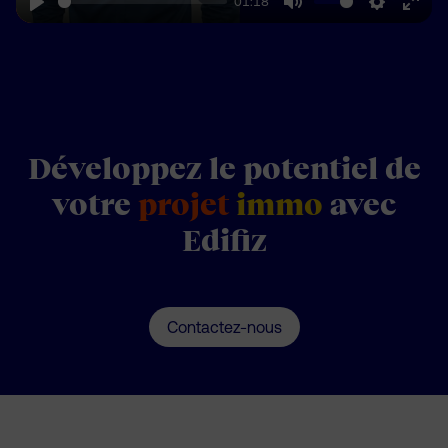
01:18
Play
Mute
Settings
Enter
fulls
Développez le potentiel de
votre
projet
immo
avec
Edifiz
Contactez-nous