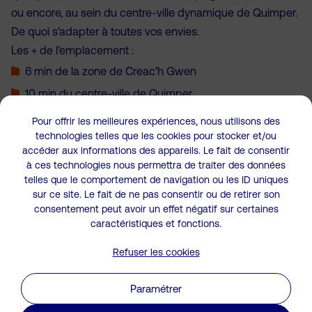
ou encore, au sein du centre-ville dynamique de Quimper.
De quoi s’adapter à toutes vos envies.
Les + de l’emplacement :
6 min de la zone de Creac’h Gwen
10 min du centre-ville de Quimper
15 min des plages de Bénodet
Pour offrir les meilleures expériences, nous utilisons des
technologies telles que les cookies pour stocker et/ou
accéder aux informations des appareils. Le fait de consentir
En savoir plus
à ces technologies nous permettra de traiter des données
telles que le comportement de navigation ou les ID uniques
sur ce site. Le fait de ne pas consentir ou de retirer son
consentement peut avoir un effet négatif sur certaines
Vous êtes intéressé ou souhaitez
caractéristiques et fonctions.
obtenir
plus d'informations ?
Refuser les cookies
Nom & Prénom*
Paramétrer