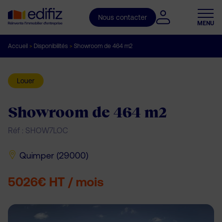
Nous contacter
MENU
Accueil
>
Disponibilités
>
Showroom de 464 m2
Louer
Showroom de 464 m2
Réf : SHOW7LOC
Quimper (29000)
5026€ HT / mois